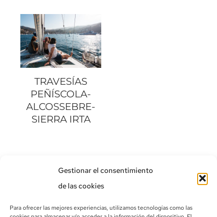
TRAVESÍAS
PEÑÍSCOLA-
ALCOSSEBRE-
SIERRA IRTA
Gestionar el consentimiento
de las cookies
Para ofrecer las mejores experiencias, utilizamos tecnologías como las
¿DÓNDE ESTAMOS?
cookies para almacenar y/o acceder a la información del dispositivo. El