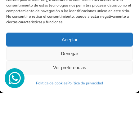
consentimiento de estas tecnologías nos permitirá procesar datos como el
Puerto Deportivo Las Fuentes, junto a
comportamiento de navegación o las identificaciones únicas en este sitio.
No consentir o retirar el consentimiento, puede afectar negativamente a
Capitanía
ciertas características y funciones.
12579 ALCOSSEBRE
Aceptar
MAPA
Denegar
CONTACTO
Ver preferencias
Onofre Pelfort
tel. +34 680 90 28 13
Política de cookies
Política de privacidad
velerogoldensea@gmail.com
CONTACTAR