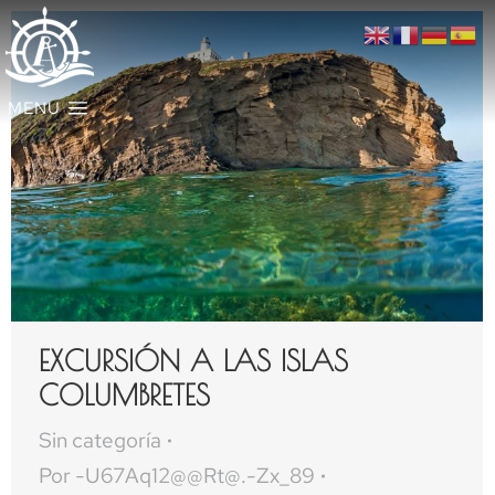
MENU
EXCURSIÓN A LAS ISLAS
COLUMBRETES
Sin categoría
Por
-U67Aq12@@Rt@.-Zx_89