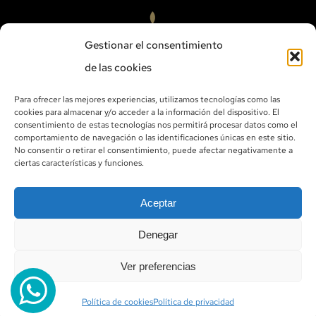
Gestionar el consentimiento
de las cookies
Para ofrecer las mejores experiencias, utilizamos tecnologías como las
cookies para almacenar y/o acceder a la información del dispositivo. El
ALQUILER DE VELERO
consentimiento de estas tecnologías nos permitirá procesar datos como el
comportamiento de navegación o las identificaciones únicas en este sitio.
No consentir o retirar el consentimiento, puede afectar negativamente a
ciertas características y funciones.
Aceptar
©
GOLDEN SEA ALCOSSEBRE, SCP
. TODOS LOS
Denegar
DERECHOS RESERVADOS. WEB:
SALANGUERA
Ver preferencias
CONDICIONES COMPRA Y ANULACIÓN
| POLÍTICA COOKIES
| POLÍTICA PRIVACIDAD
Política de cookies
Política de privacidad