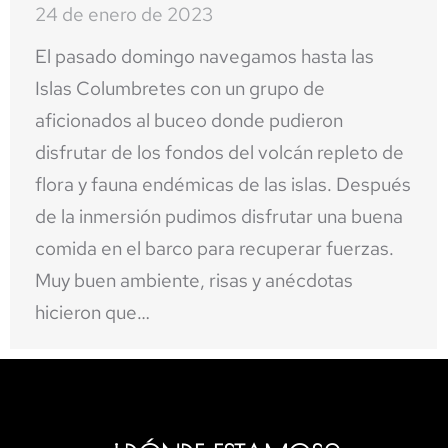
24 de enero de 2023
El pasado domingo navegamos hasta las
Islas Columbretes con un grupo de
aficionados al buceo donde pudieron
disfrutar de los fondos del volcán repleto de
flora y fauna endémicas de las islas. Después
de la inmersión pudimos disfrutar una buena
comida en el barco para recuperar fuerzas.
Muy buen ambiente, risas y anécdotas
hicieron que…